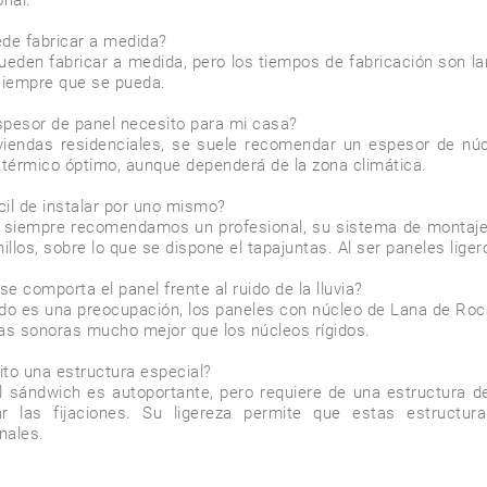
nal.

de fabricar a medida?

pueden fabricar a medida, pero los tiempos de fabricación son 
siempre que se pueda.

pesor de panel necesito para mi casa?

viendas residenciales, se suele recomendar un espesor de n
 térmico óptimo, aunque dependerá de la zona climática.

ícil de instalar por uno mismo?

siempre recomendamos un profesional, su sistema de montaje e
nillos, sobre lo que se dispone el tapajuntas. Al ser paneles liger
e comporta el panel frente al ruido de la lluvia?

uido es una preocupación, los paneles con núcleo de Lana de Roca
as sonoras mucho mejor que los núcleos rígidos.

to una estructura especial?

l sándwich es autoportante, pero requiere de una estructura d
llar las fijaciones. Su ligereza permite que estas estruc