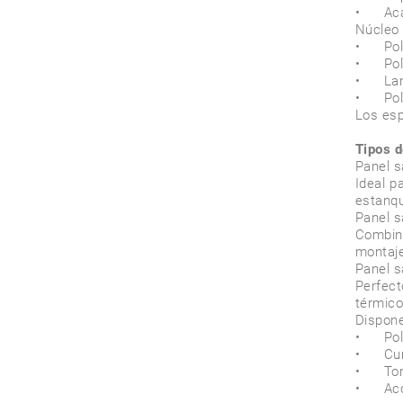
•	Acabados perfilados, nervados, grecados o lisos 

Núcleo 
•	Poliuretano (PUR) 

•	Poliisocianurato (PIR) 

•	Lana de roca 

•	Poliestireno expandido (EPS) 

Los esp
Tipos d
Panel s
Ideal p
estanqu
Panel s
Combina
montaje
Panel s
Perfect
térmico
Dispone
•	Policarbonato translúcido 

•	Cumbreras y remates metálicos 

•	Tornillería específica 

•	Accesorios de sellado y fijación 
