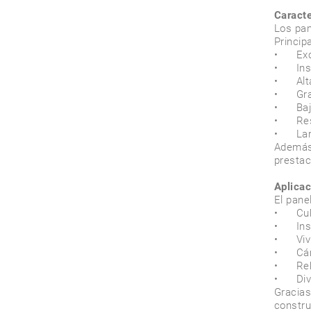
Caracte
Los pan
Principa
•	Excelente aislamiento térmico y acústico 

•	Instalación rápida gracias a su diseño modular 

•	Alta resistencia al viento, lluvia y nieve 

•	Gran estanqueidad frente al agua y al aire 

•	Bajo peso y fácil manipulación 

•	Resistencia al fuego según núcleo aislante 

•	Larga vida útil y mínimo mantenimiento 

Además
prestac
Aplicac
El pane
•	Cubiertas y fachadas industriales 

•	Instalaciones agrícolas y ganaderas 

•	Viviendas y porches 

•	Cámaras frigoríficas 

•	Rehabilitación de edificios 

•	Divisiones interiores comerciales e industriales 

Gracias
constru