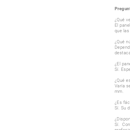
Pregunt
¿Qué ve
El pane
que las 
¿Qué nú
Depende
destaca
¿El pan
Sí. Esp
¿Qué es
Varía s
mm.

¿Es fác
Sí. Su 
¿Dispon
Sí. Con