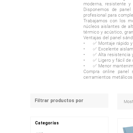
moderna, resistente y f
Disponemos de panel sá
profesional para complet
Trabajamos con los m
núcleos aislantes de al
térmico y acústico, gran
Ventajas del panel sánd
•	✅ Montaje rápido y sencillo 

•	✅ Excelente aislamiento térmico y acústico 

•	✅ Alta resistencia y estanqueidad 

•	✅ Ligero y fácil de manipular 

•	✅ Menor mantenimiento frente a cubiertas tradicionales 

Compra online panel s
Filtrar productos por
Mos
Categorías