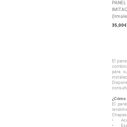
PANEL
IMITA
(Irmale
35
,
00
€
El pane
combina
para cu
instala
Dispone
consult
¿Cómo 
El pane
rendimi
Chapas 
•	Acero con recubrimiento poliéster, PVDF o plastisol 

•	Espesores entre 0,35 mm y 1,2 mm 
