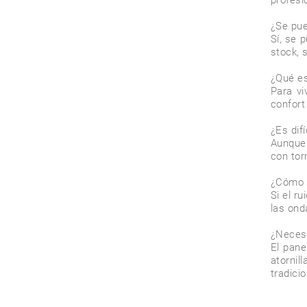
profesio
¿Se pue
Sí, se 
stock, 
¿Qué es
Para vi
confort
¿Es dif
Aunque 
con tor
¿Cómo s
Si el r
las ond
¿Necesi
El pane
atorni