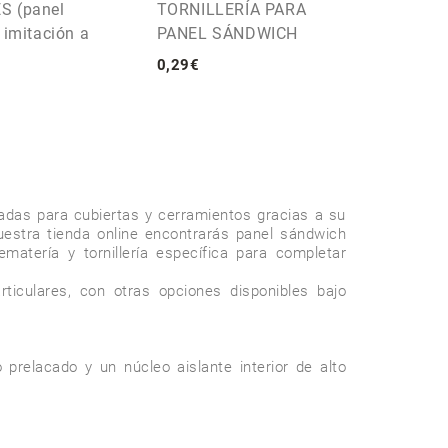
S (panel
TORNILLERÍA PARA
 imitación a
PANEL SÁNDWICH
0
,
29
€
das para cubiertas y cerramientos gracias a su 
uestra tienda online encontrarás panel sándwich 
matería y tornillería específica para completar 
iculares, con otras opciones disponibles bajo 
relacado y un núcleo aislante interior de alto 