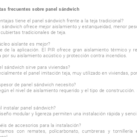
as frecuentes sobre panel sándwich
ntajas tiene el panel sándwich frente a la teja tradicional?

l sándwich ofrece mejor aislamiento y estanqueidad, menor pes
cubiertas tradicionales de teja.

cleo aislante es mejor?

 de la aplicación. El PIR ofrece gran aislamiento térmico y re
 por su aislamiento acústico y protección contra incendios.

el sándwich sirve para viviendas?

ecialmente el panel imitación teja, muy utilizado en viviendas, po
pesor de panel sándwich necesito?

egún el nivel de aislamiento requerido y el tipo de construcció
il instalar panel sándwich?

diseño modular y ligereza permiten una instalación rápida y senci
éis de accesorios para la instalación?

tamos con remates, policarbonato, cumbreras y tornillería e