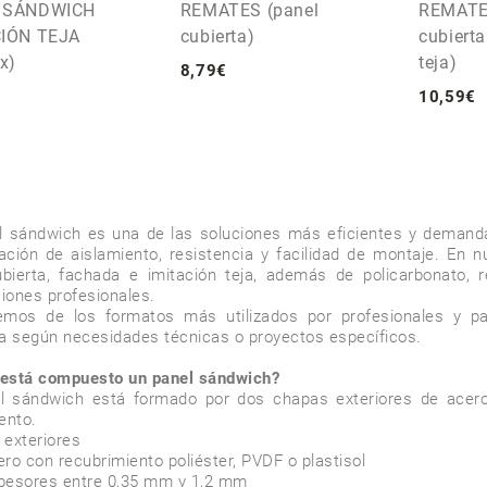
 SÁNDWICH
REMATES (panel
REMATE
CIÓN TEJA
cubierta)
cubierta
x)
teja)
8
,
79
€
10
,
59
€
l sándwich es una de las soluciones más eficientes y demanda
ción de aislamiento, resistencia y facilidad de montaje. En n
bierta, fachada e imitación teja, además de policarbonato, re
ciones profesionales.

mos de los formatos más utilizados por profesionales y part
a según necesidades técnicas o proyectos específicos.

está compuesto un panel sándwich?
l sándwich está formado por dos chapas exteriores de acero p
ento.

exteriores
