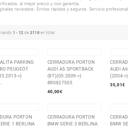
ificados, al mejor precio y con garantía.

inales revisados. Envíos rápidos y seguros. Servicio profesional
trando
1 - 12
de
2118
en total
ALITA PARKING
CERRADURA PORTON
CERRAD
RO PEUGEOT
AUDI A5 SPORTBACK
AUDI A6
03.2013->)
(8T)(05.2009->)
(2004->
..
8R0827505
35
,
01
€
40
,
00
€
DURA PORTON
CERRADURA PORTON
CERRAD
ERIE 1 BERLINA
BMW SERIE 3 BERLINA
BMW SE