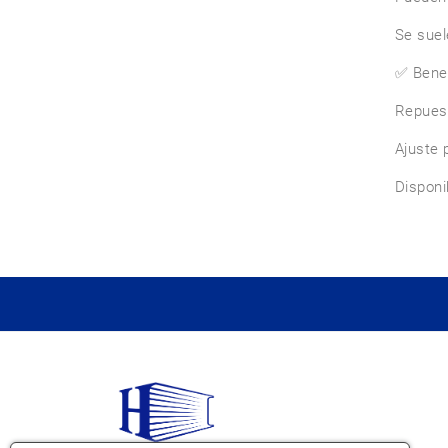
Se suel
✅ Benef
Repues
Ajuste p