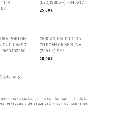
011->)
(E92)(2006->) 7840617
107
25
,
00
€
URA PORTON
CERRADURA PORTON
N C4 PICASSO
CITROEN C5 BERLINA
) 9660403980
(2001->) S/R
25
,
00
€
Siguiente
como todas las piezas que forman parte de la 
les, estéticas y de seguridad, y son comúnmente 