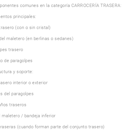
ponentes comunes en la categoría CARROCERÍA TRASERA:

entos principales:

rasero (con o sin cristal)

del maletero (en berlinas o sedanes)

pes trasero

o de paragolpes

uctura y soporte:

asero interior o exterior

s del paragolpes

ños traseros

 maletero / bandeja inferior

traseras (cuando forman parte del conjunto trasero)
