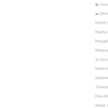
🧩 Com
🚗 Elem
Portón t
Puerta 
Paragol
Refuerz
🔩 Estr
Panel tr
Soporte
Travesa
Piso del
Aletas 