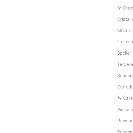
💡 Otro
Cristal 
Moldura
Luz de 
Spoiler 
Tercera 
Sensore
Cerradu
🔧 Cara
Piezas 
Revisad
Pueden 