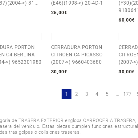
87)(2004->) 81...
(E46)(1998->) 20-4D-1
(F30)(2
918064
25
,
00
€
60
,
00
€
DURA PORTON
CERRADURA PORTON
CERRAD
EN C4 BERLINA
CITROEN C4 PICASSO
CITROE
04->) 9652301980
(2007->) 9660403680
(2007->
30
,
00
€
30
,
00
€
1
2
3
4
5
…
177
egoría de TRASERA EXTERIOR engloba CARROCERÍA TRASERA, así 
rasera del vehículo. Estas piezas cumplen funciones estructura
idas tras golpes o colisiones traseras.
