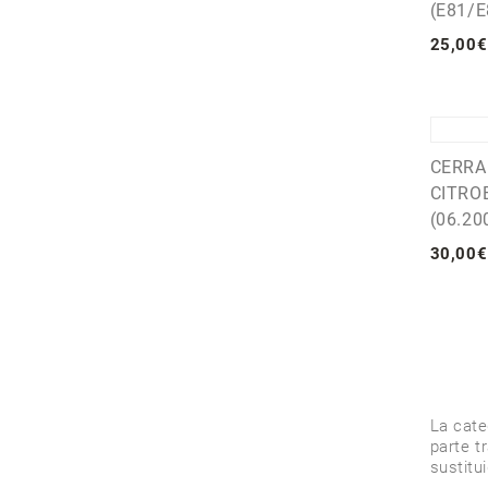
(E81/E
25
,
00
€
CERRA
CITRO
(06.20
30
,
00
€
La cat
parte t
sustitu