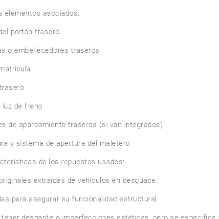
s elementos asociados:

del portón trasero

s o embellecedores traseros

matrícula

trasero

luz de freno

s de aparcamiento traseros (si van integrados)

ra y sistema de apertura del maletero

cterísticas de los repuestos usados:

originales extraídas de vehículos en desguace.

as para asegurar su funcionalidad estructural.

tener desgaste o imperfecciones estéticas, pero se especifica 